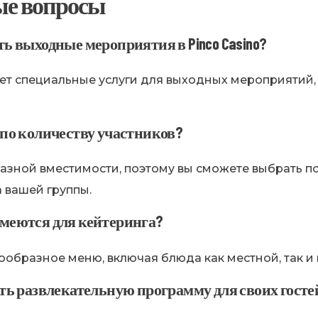
ые вопросы
ть выходные мероприятия в Pinco Casino?
гает специальные услуги для выходных мероприятий,
 по количеству участников?
ы разной вместимости, поэтому вы сможете выбрать
 вашей группы.
имеются для кейтеринга?
ообразное меню, включая блюда как местной, так 
ать развлекательную программу для своих госте