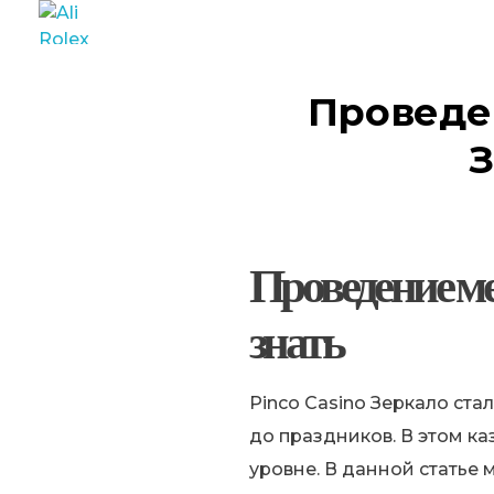
Ali Rolex Dealer
Проведе
З
Проведение мер
знать
Pinco Casino Зеркало ст
до праздников. В этом к
уровне. В данной статье