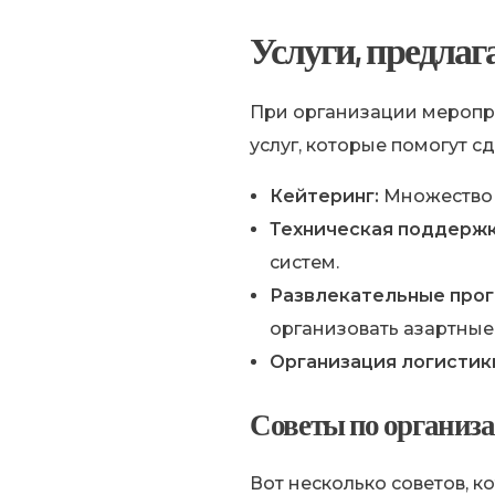
Услуги, предлагае
При организации меропри
услуг, которые помогут 
Кейтеринг:
Множество 
Техническая поддержк
систем.
Развлекательные прог
организовать азартные
Организация логистик
Советы по организ
Вот несколько советов, к