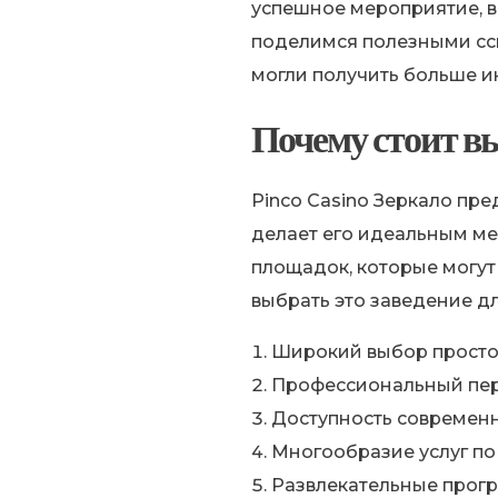
успешное мероприятие, в
поделимся полезными ссы
могли получить больше 
Почему стоит вы
Pinco Casino Зеркало пре
делает его идеальным ме
площадок, которые могут
выбрать это заведение д
Широкий выбор простор
Профессиональный перс
Доступность современн
Многообразие услуг по
Развлекательные прогр